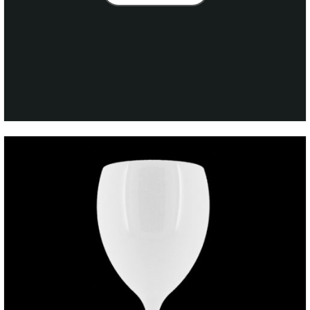
4,59€.
4,39€.