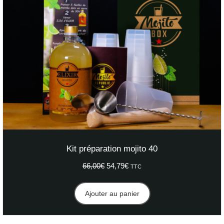
Kit préparation mojito 40
66,00
€
Le
54,79
€
Le
TTC
prix
prix
initial
actuel
Ajouter au panier
était :
est :
66,00€.
54,79€.