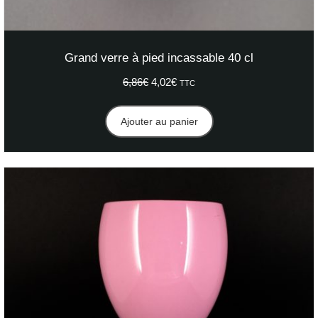
Grand verre à pied incassable 40 cl
6,86
€
Le
4,02
€
Le
TTC
prix
prix
initial
actuel
Ajouter au panier
était :
est :
6,86€.
4,02€.