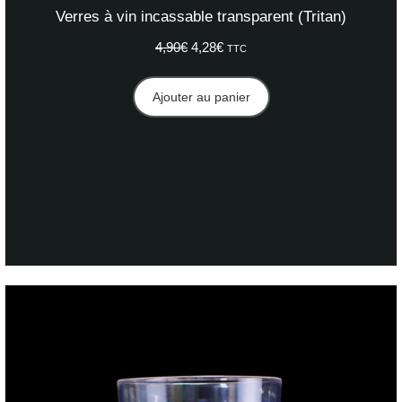
Verres à vin incassable transparent (Tritan)
4,90
€
Le
4,28
€
Le
TTC
prix
prix
initial
actuel
Ajouter au panier
était :
est :
4,90€.
4,28€.