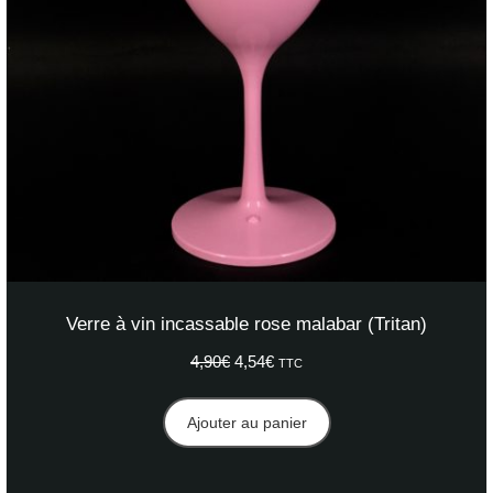
Verre à vin incassable rose malabar (Tritan)
4,90
€
Le
4,54
€
Le
TTC
prix
prix
initial
actuel
Ajouter au panier
était :
est :
4,90€.
4,54€.