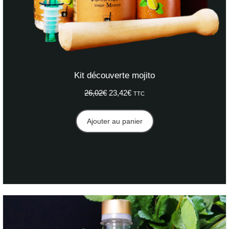
Kit découverte mojito
26,02
€
Le
23,42
€
Le
TTC
prix
prix
initial
actuel
Ajouter au panier
était :
est :
26,02€.
23,42€.