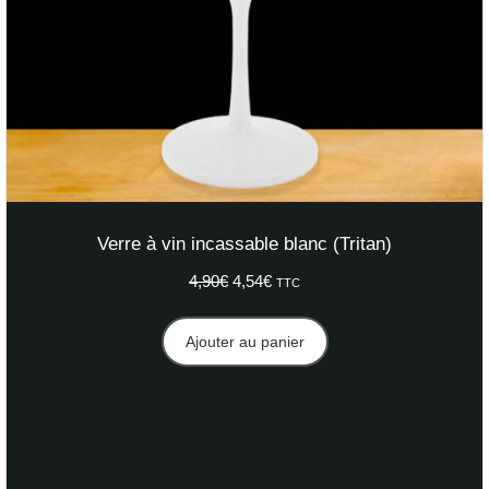
Verre à vin incassable blanc (Tritan)
4,90
€
Le
4,54
€
Le
TTC
prix
prix
initial
actuel
Ajouter au panier
était :
est :
4,90€.
4,54€.