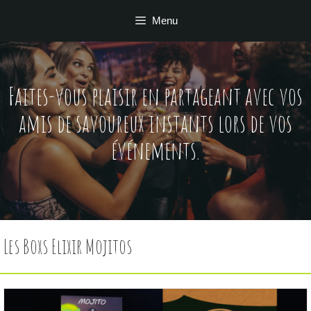
Aller
Menu
au
contenu
Faites-vous plaisir en partageant avec vos
amis de savoureux instants lors de vos
événements.
Les Boxs Elixir Mojitos