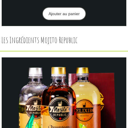
prix
prix
initial
actuel
Ajouter au panier
était :
est :
269,00€.
253,54€.
Les Ingrédients Mojito Republic