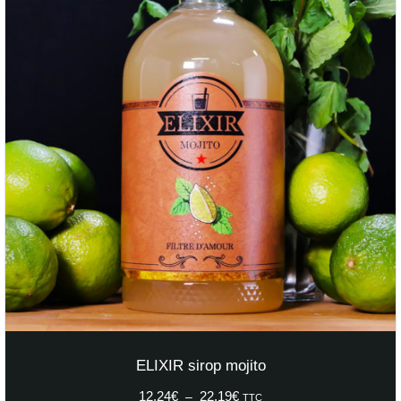
ELIXIR sirop mojito
12,24
€
22,19
€
Plage
–
TTC