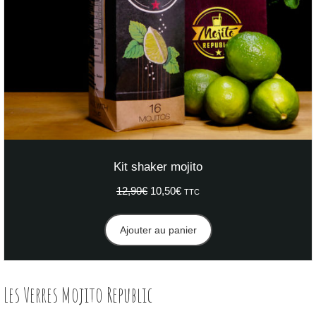
Kit shaker mojito
12,90
€
Le
10,50
€
Le
TTC
prix
prix
initial
actuel
Ajouter au panier
était :
est :
12,90€.
10,50€.
Les Verres Mojito Republic