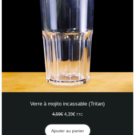
Verre à mojito incassable (Tritan)
4,59
€
Le
4,39
€
Le
TTC
prix
prix
initial
actuel
Ajouter au panier
était :
est :