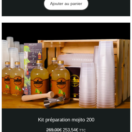
Ajouter au panier
Kit préparation mojito 200
269,00
€
Le
253,54
€
Le
TTC