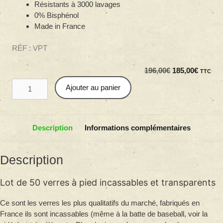
Résistants à 3000 lavages
0% Bisphénol
Made in France
RÉF : VPT
Le
Le
196,00
€
185,00
€
TTC
quantité
prix
prix
Ajouter au panier
de
initial
actuel
50
était :
est :
VERRES
196,00€.
185,00€
A
Description
Informations complémentaires
PIED
INCASSABLES
Description
TRANSPARENTS
(Tritan)
Lot de 50 verres à pied incassables et transparents
Ce sont les verres les plus qualitatifs du marché, fabriqués en
France ils sont incassables (même à la batte de baseball, voir la