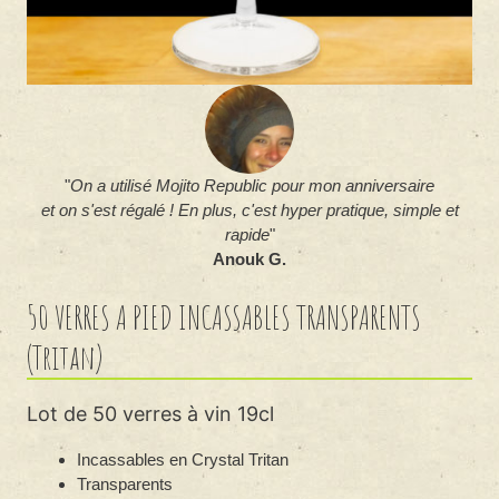
je
"
On a utilisé Mojito Republic pour mon anniversaire
"
Le
et on s'est régalé ! En plus, c'est hyper pratique, simple et
rapide
"
Anouk G.
50 VERRES A PIED INCASSABLES TRANSPARENTS
(Tritan)
Lot de 50 verres à vin 19cl
Incassables en Crystal Tritan
Transparents